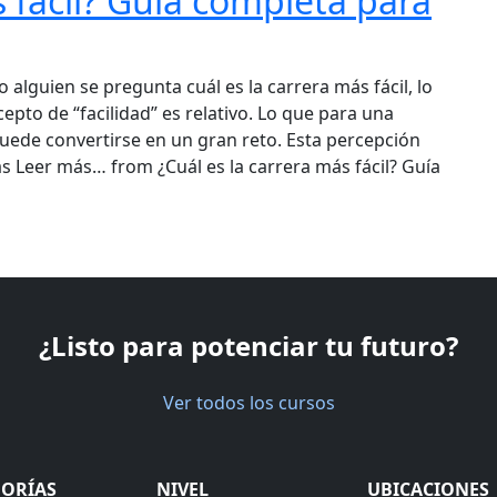
s fácil? Guía completa para
alguien se pregunta cuál es la carrera más fácil, lo
pto de “facilidad” es relativo. Lo que para una
puede convertirse en un gran reto. Esta percepción
as Leer más… from ¿Cuál es la carrera más fácil? Guía
as
¿Listo para potenciar tu futuro?
Ver todos los cursos
GORÍAS
NIVEL
UBICACIONES