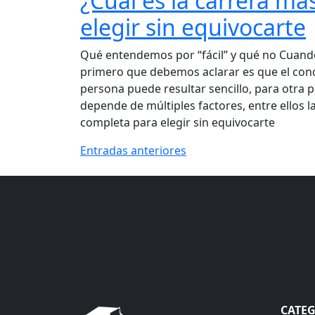
¿Cuál es la carrera má
elegir sin equivocarte
Qué entendemos por “fácil” y qué no Cuando 
primero que debemos aclarar es que el conce
persona puede resultar sencillo, para otra 
depende de múltiples factores, entre ellos l
completa para elegir sin equivocarte
Navegación de entrad
Entradas anteriores
CATE