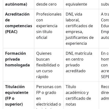
autónoma)
desde cero
equivalente
sub
Acreditación
Profesionales
DNI, vida
A tr
de
con
laboral,
Cons
competencias
experiencia
certificados de
Edu
(PEAC)
sin título
empresa,
Emp
oficial
justificantes de
aut
experiencia
Formación
Quienes
DNI, matrícula
En c
privada
buscan
en centro
hom
homologada
flexibilidad o
privado
con 
un curso
acreditado
acre
rápido
SEP
Titulación
Personas con
Título
Rec
equivalente
FP o grado
académico y
dire
(FP o
en
certificado de
admi
superior)
electricidad o
notas