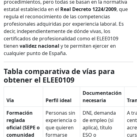
procedimientos, pero todas se basan en la normativa
estatal establecida en el
Real Decreto 1224/2009
, que
regula el reconocimiento de las competencias
profesionales adquiridas por experiencia laboral. Es
decir, independientemente de dónde vivas, los
certificados de profesionalidad como el ELEE0109
tienen
validez nacional
y te permiten ejercer en
cualquier punto de España.
Tabla comparativa de vías para
obtener el ELEE0109
Documentación
Vía
Perfil ideal
necesaria
Tra
Formación
Personas sin
DNI, demanda
A tr
reglada
experiencia o
de empleo (si
cen
oficial (SEPE o
que quieren
aplica), título
acre
comunidad
formarse
ESO o
cur