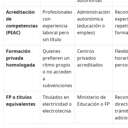
autónomas
Acreditación
Profesionales
Administración
Recon
de
con
autonómica
experi
competencias
experiencia
(educación o
repeti
(PEAC)
laboral pero
empleo)
forma
sin título
Formación
Quienes
Centros
Flexib
privada
prefieren un
privados
horar
homologada
ritmo propio
acreditados
perso
o no acceden
a
subvenciones
FP o títulos
Titulados en
Ministerio de
Recon
equivalentes
electricidad o
Educación o FP
direct
electrotecnia
trámi
adicio