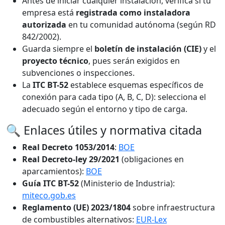
Antes de iniciar cualquier instalación, verifica si tu
empresa está
registrada como instaladora
autorizada
en tu comunidad autónoma (según RD
842/2002).
Guarda siempre el
boletín de instalación (CIE)
y el
proyecto técnico
, pues serán exigidos en
subvenciones o inspecciones.
La
ITC BT-52
establece esquemas específicos de
conexión para cada tipo (A, B, C, D): selecciona el
adecuado según el entorno y tipo de carga.
🔍 Enlaces útiles y normativa citada
Real Decreto 1053/2014
:
BOE
Real Decreto-ley 29/2021
(obligaciones en
aparcamientos):
BOE
Guía ITC BT-52
(Ministerio de Industria):
miteco.gob.es
Reglamento (UE) 2023/1804
sobre infraestructura
de combustibles alternativos:
EUR-Lex