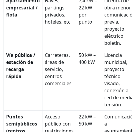
Aparcamiento
Naves,
7,4 kW –
Licencia de
empresarial /
parkings
22 kW
obra menor
flota
privados,
por
comunicaci
hoteles, etc.
punto
previa,
proyecto
eléctrico,
boletín.
Vía pública /
Carreteras,
50 kW –
Licencia
estación de
áreas de
400 kW
municipal,
recarga
servicio,
proyecto
rápida
centros
técnico
comerciales
visado,
conexión a
red de medi
tensión.
Puntos
Acceso
22 kW –
Comunicaci
semipúblicos
público con
50 kW
a
(centros
restricciones
ayuntamien