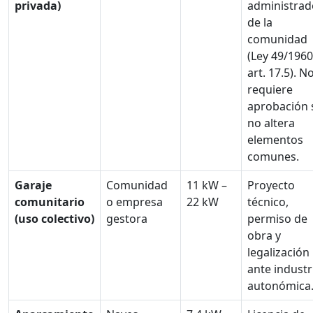
privada)
administrad
de la
comunidad
(Ley 49/1960
art. 17.5). N
requiere
aprobación 
no altera
elementos
comunes.
Garaje
Comunidad
11 kW –
Proyecto
comunitario
o empresa
22 kW
técnico,
(uso colectivo)
gestora
permiso de
obra y
legalización
ante industr
autonómica