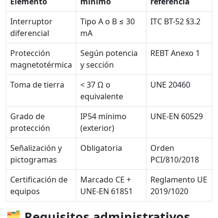
Elemento
mínimo
referencia
Interruptor
Tipo A o B ≤ 30
ITC BT-52 §3.2
diferencial
mA
Protección
Según potencia
REBT Anexo 1
magnetotérmica
y sección
Toma de tierra
< 37 Ω o
UNE 20460
equivalente
Grado de
IP54 mínimo
UNE-EN 60529
protección
(exterior)
Señalización y
Obligatoria
Orden
pictogramas
PCI/810/2018
Certificación de
Marcado CE +
Reglamento UE
equipos
UNE-EN 61851
2019/1020
🗂️
Requisitos administrativos,